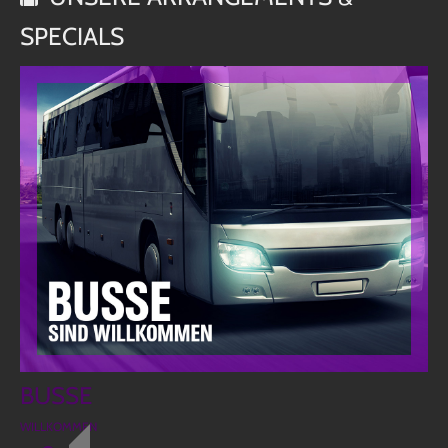
TERMINE
SPECIALS
ANFAHRT
KONTAKT
BUSSE
WILLKOMMEN