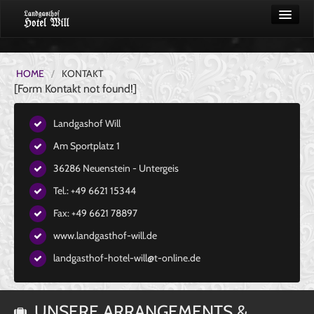
START
HOME
/
KONTAKT
ZIMMER
[Form Kontakt not found!]
GASTHOF
Landgashof Will
RESTAURANT
Am Sportplatz 1
SPEISEN
36286 Neuenstein - Untergeis
EVENTSAAL
Tel.: +49 6621 15344
UMGEBUNG
Fax: +49 6621 78897
SPECIALS
www.landgasthof-will.de
BUSSE
landgasthof-hotel-will@t-online.de
EU-SPECIAL
BUCHUNG
UNSERE ARRANGEMENTS &