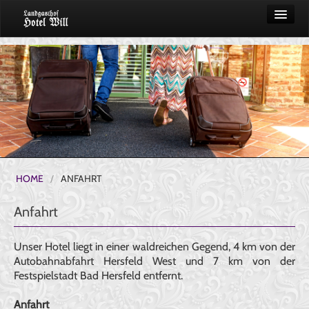
START
ZIMMER
GASTHOF
RESTAURANT
SPEISEN
EVENTSAAL
HOME
/
ANFAHRT
UMGEBUNG
Anfahrt
SPECIALS
BUSSE
Unser Hotel liegt in einer waldreichen Gegend, 4 km von der
Autobahnabfahrt Hersfeld West und 7 km von der
EU-SPECIAL
Festspielstadt Bad Hersfeld entfernt.
BUCHUNG
Anfahrt